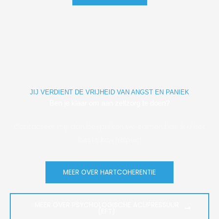
JIJ VERDIENT DE VRIJHEID VAN ANGST EN PANIEK
Ben je klaar om aan zelfzorg te doen?
Contacteer mij, dan bespreken we samen hoe ik u het
beste kan helpen!
MEER OVER HARTCOHERENTIE
MEER OVER PSYCHOLOGISCHE ACUPRESSUUR
(EFT)