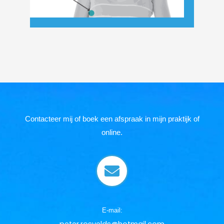
Contacteer mij of boek een afspraak in mijn praktijk of
online.
E-mail:
peter.rosvelds@hotmail.com