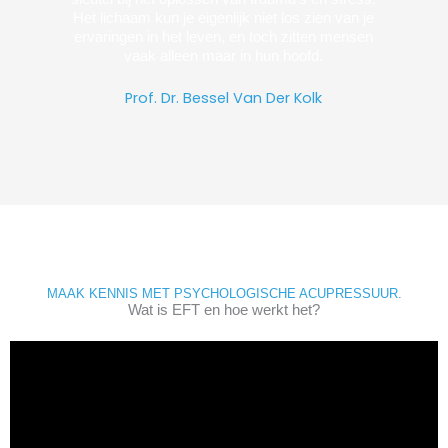
Het lichaam kun je eigenlijk niet los zien van je
ervaringen in het leven, en toch zitten mensen
vaak alleen maar in hun hoofd.
Prof. Dr. Bessel Van Der Kolk
MAAK KENNIS MET PSYCHOLOGISCHE ACUPRESSUUR.
Wat is EFT en hoe werkt het?